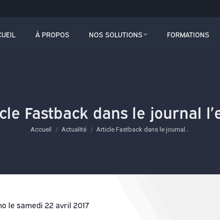
L
À PROPOS
NOS SOLUTIONS
FORMATIONS
CUEIL
À PROPOS
NOS SOLUTIONS
FORMATIONS
cle Fastback dans le journal l
Vous êtes ici :
Accueil
Actualité
Article Fastback dans le journal…
cho le samedi 22 avril 2017