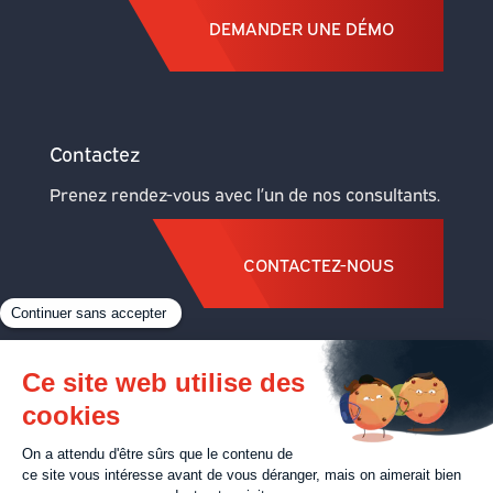
DEMANDER UNE DÉMO
s'ouvre
s'ouvre
s'ouvre
mail
dans
dans
dans
s'ouvre
une
une
une
dans
Contactez
nouvelle
nouvelle
nouvelle
une
Prenez rendez-vous avec l’un de nos consultants.
fenêtre
fenêtre
fenêtre
nouvelle
fenêtre
CONTACTEZ-NOUS