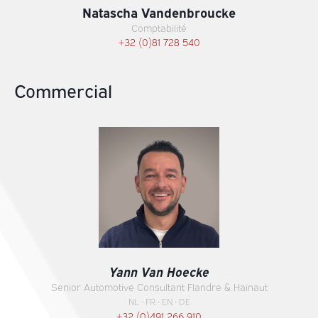
Natascha Vandenbroucke
Comptabilité
+32 (0)81 728 540
Commercial
Yann Van Hoecke
Senior Automotive Consultant Flandre & Hainaut
NL • FR • EN • DE
+32 (0)491 266 910