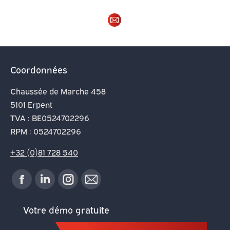
E-
mail
Coordonnées
Chaussée de Marche 458
5101 Erpent
TVA : BE0524702296
RPM : 0524702296
+32 (0)81 728 540
Trouvez nous
La
La
La
La
sur :
page
page
page
page
Votre démo gratuite
Facebook
LinkedIn
Instagram
E-