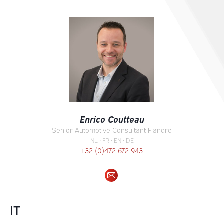
mail
Enrico Coutteau
Senior Automotive Consultant Flandre
NL • FR • EN • DE
+32 (0)472 672 943
E-
mail
IT