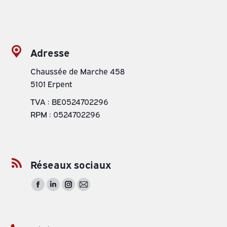
Adresse
Chaussée de Marche 458
5101 Erpent
TVA : BE0524702296
RPM : 0524702296
Réseaux sociaux
La
La
La
La
page
page
page
page
Facebook
LinkedIn
Instagram
E-