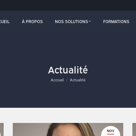
L
À PROPOS
NOS SOLUTIONS
FORMATIONS
CUEIL
À PROPOS
NOS SOLUTIONS
FORMATIONS
Actualité
Vous êtes ici :
Accueil
Actualité
NOV