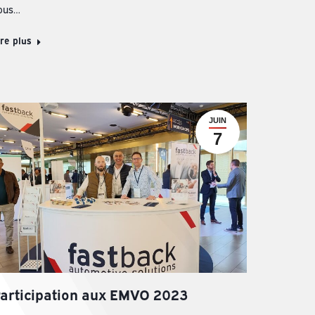
ous…
ire plus
JUIN
7
articipation aux EMVO 2023