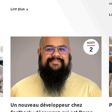
n
Lire plus
L
AOÛT
2
Un nouveau développeur chez
P
Fastback : découvrez qui est Bryan