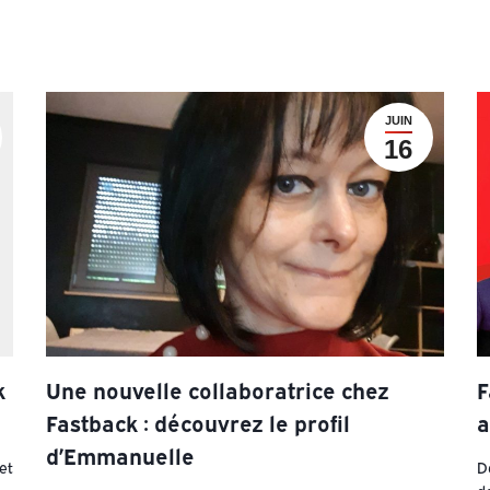
JUIN
16
k
Une nouvelle collaboratrice chez
F
Fastback : découvrez le profil
a
d’Emmanuelle
et
Dé