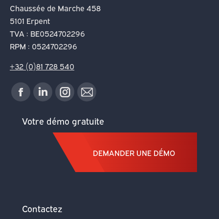
Chaussée de Marche 458
5101 Erpent
TVA : BE0524702296
RPM : 0524702296
+32 (0)81 728 540
Trouvez nous
La
La
La
La
sur :
page
page
page
page
Votre démo gratuite
Facebook
LinkedIn
Instagram
E-
DEMANDER UNE DÉMO
s'ouvre
s'ouvre
s'ouvre
mail
dans
dans
dans
s'ouvre
une
une
une
dans
Contactez
nouvelle
nouvelle
nouvelle
une